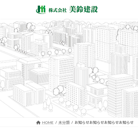
コ
ナ
ン
ビ
テ
ゲ
ン
ー
ツ
シ
へ
ョ
ス
ン
キ
に
ッ
移
プ
動
HOME
未分類
お知らせお知らせお知らせお知らせ